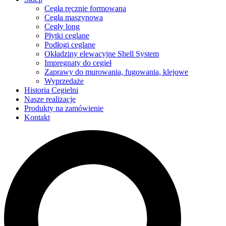
Cegła ręcznie formowana
Cegła maszynowa
Cegły long
Płytki ceglane
Podłogi ceglane
Okładziny elewacyjne Shell System
Impregnaty do cegieł
Zaprawy do murowania, fugowania, klejowe
Wyprzedaże
Historia Cegielni
Nasze realizacje
Produkty na zamówienie
Kontakt