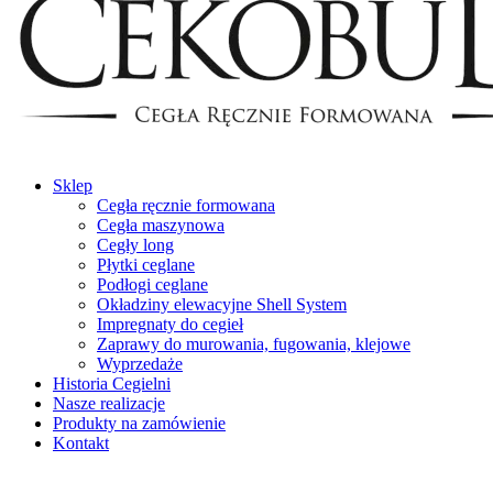
Sklep
Cegła ręcznie formowana
Cegła maszynowa
Cegły long
Płytki ceglane
Podłogi ceglane
Okładziny elewacyjne Shell System
Impregnaty do cegieł
Zaprawy do murowania, fugowania, klejowe
Wyprzedaże
Historia Cegielni
Nasze realizacje
Produkty na zamówienie
Kontakt