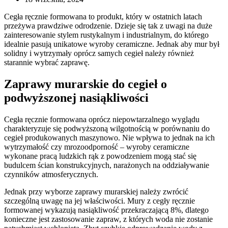
Cegła ręcznie formowana to produkt, który w ostatnich latach
przeżywa prawdziwe odrodzenie. Dzieje się tak z uwagi na duże
zainteresowanie stylem rustykalnym i industrialnym, do którego
idealnie pasują unikatowe wyroby ceramiczne. Jednak aby mur był
solidny i wytrzymały oprócz samych cegieł należy również
starannie wybrać zaprawę.
Zaprawy murarskie do cegieł o
podwyższonej nasiąkliwości
Cegła ręcznie formowana oprócz niepowtarzalnego wyglądu
charakteryzuje się podwyższoną wilgotnością w porównaniu do
cegieł produkowanych maszynowo. Nie wpływa to jednak na ich
wytrzymałość czy mrozoodporność – wyroby ceramiczne
wykonane pracą ludzkich rąk z powodzeniem mogą stać się
budulcem ścian konstrukcyjnych, narażonych na oddziaływanie
czynników atmosferycznych.
Jednak przy wyborze zaprawy murarskiej należy zwrócić
szczególną uwagę na jej właściwości. Mury z cegły ręcznie
formowanej wykazują nasiąkliwość przekraczającą 8%, dlatego
konieczne jest zastosowanie zapraw, z których woda nie zostanie