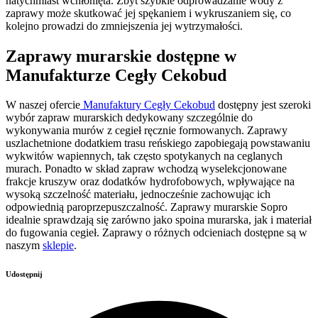
natychmiast wchłonięta. Zbyt szybkie odprowadzanie wody z
zaprawy może skutkować jej spękaniem i wykruszaniem się, co
kolejno prowadzi do zmniejszenia jej wytrzymałości.
Zaprawy murarskie dostępne w
Manufakturze Cegły Cekobud
W naszej ofercie
Manufaktury Cegły Cekobud
dostępny jest szeroki
wybór zapraw murarskich dedykowany szczególnie do
wykonywania murów z cegieł ręcznie formowanych. Zaprawy
uszlachetnione dodatkiem trasu reńskiego zapobiegają powstawaniu
wykwitów wapiennych, tak często spotykanych na ceglanych
murach. Ponadto w skład zapraw wchodzą wyselekcjonowane
frakcje kruszyw oraz dodatków hydrofobowych, wpływające na
wysoką szczelność materiału, jednocześnie zachowując ich
odpowiednią paroprzepuszczalność. Zaprawy murarskie Sopro
idealnie sprawdzają się zarówno jako spoina murarska, jak i materiał
do fugowania cegieł. Zaprawy o różnych odcieniach dostępne są w
naszym
sklepie
.
Udostępnij