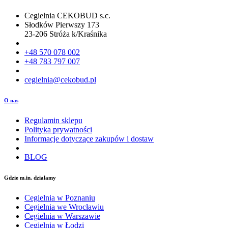
Cegielnia CEKOBUD s.c.
Słodków Pierwszy 173
23-206 Stróża k/Kraśnika
+48 570 078 002
+48 783 797 007
cegielnia@cekobud.pl
O nas
Regulamin sklepu
Polityka prywatności
Informacje dotyczące zakupów i dostaw
BLOG
Gdzie m.in. działamy
Cegielnia w Poznaniu
Cegielnia we Wrocławiu
Cegielnia w Warszawie
Cegielnia w Łodzi