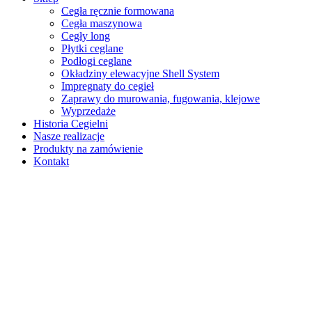
Cegła ręcznie formowana
Cegła maszynowa
Cegły long
Płytki ceglane
Podłogi ceglane
Okładziny elewacyjne Shell System
Impregnaty do cegieł
Zaprawy do murowania, fugowania, klejowe
Wyprzedaże
Historia Cegielni
Nasze realizacje
Produkty na zamówienie
Kontakt