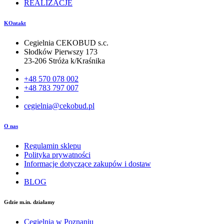
REALIZACJE
KOntakt
Cegielnia CEKOBUD s.c.
Słodków Pierwszy 173
23-206 Stróża k/Kraśnika
+48 570 078 002
+48 783 797 007
cegielnia@cekobud.pl
O nas
Regulamin sklepu
Polityka prywatności
Informacje dotyczące zakupów i dostaw
BLOG
Gdzie m.in. działamy
Cegielnia w Poznaniu