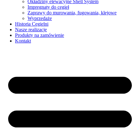
Okładziny elewacyjne Shell System
Impregnaty do cegieł
Zaprawy do murowania, fugowania, klejowe
Wyprzedaże
Historia Cegielni
Nasze realizacje
Produkty na zamówienie
Kontakt