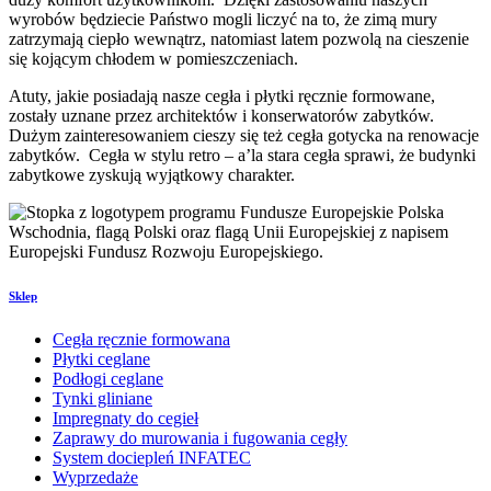
wyrobów będziecie Państwo mogli liczyć na to, że zimą mury
zatrzymają ciepło wewnątrz, natomiast latem pozwolą na cieszenie
się kojącym chłodem w pomieszczeniach.
Atuty, jakie posiadają nasze cegła i płytki ręcznie formowane,
zostały uznane przez architektów i konserwatorów zabytków.
Dużym zainteresowaniem cieszy się też cegła gotycka na renowacje
zabytków. Cegła w stylu retro – a’la stara cegła sprawi, że budynki
zabytkowe zyskują wyjątkowy charakter.
Sklep
Cegła ręcznie formowana
Płytki ceglane
Podłogi ceglane
Tynki gliniane
Impregnaty do cegieł
Zaprawy do murowania i fugowania cegły
System dociepleń INFATEC
Wyprzedaże