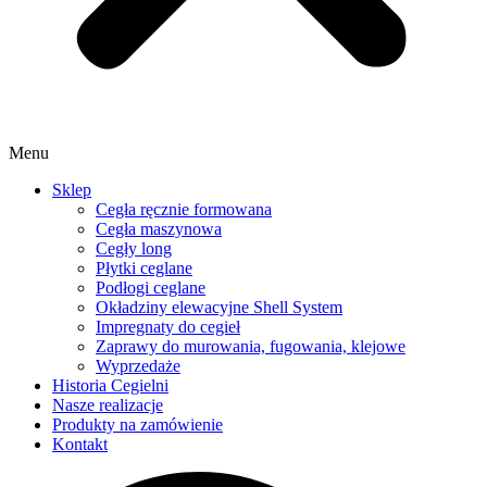
Menu
Sklep
Cegła ręcznie formowana
Cegła maszynowa
Cegły long
Płytki ceglane
Podłogi ceglane
Okładziny elewacyjne Shell System
Impregnaty do cegieł
Zaprawy do murowania, fugowania, klejowe
Wyprzedaże
Historia Cegielni
Nasze realizacje
Produkty na zamówienie
Kontakt