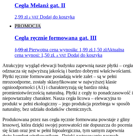
Cegła Melanż gat. II
2,99
zł
Dodaj do koszyka
z VAT
PROMOCJA
Cegła ręcznie formowana gat. III
1,99
zł
Pierwotna cena wynosiła: 1,99 zł.
1,50
zł
Aktualna
cena wynosi: 1,50 zł.
Dodaj do koszyka
z VAT
Atrakcyjny wygląd elewacji budynku zapewnią nasze płytki – cegła
odznacza się najwyższą jakością i bardzo dobrymi właściwościami.
Płytki ręcznie formowane posiadają wiele zalet – są w pełni
mrozoodporne, zostały sklasyfikowane w najwyższej klasie
ognioodporności (A1) i charakteryzują się bardzo niską
promieniotwórczością naturalną. Płytki z cegły to ponadczasowość i
niepowtarzalny charakter. Nasza cegła licowa – elewacyjna to
produkt w pełni ekologiczny – jego produkcja przebiega w sposób
naturalny, bez udziału dodatków chemicznych.
Produkowana przez nas cegła ręcznie formowana powstaje z gliny
lessowej, która dzięki swojej porowatości nie dopuszcza do pocenia
się ścian oraz jest w pełni hipoalergiczna, tym samym zapewnia
duży komfort użytkownikom. Dzięki zastosowaniu naszych