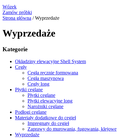
Wózek
Zamów próbki
Strona główna
/ Wyprzedaże
Wyprzedaże
Kategorie
Okładziny elewacyjne Shell System
Cegły
Cegła ręcznie formowana
Cegła maszynowa
Cegły long
Płytki ceglane
Płytki ceglane
Płytki elewacyjne long
Narożniki ceglane
Podłogi ceglane
Materiały dodatkowe do cegieł
Impregnaty do cegieł
Zaprawy do murowania, fugowania, klejowe
Wyprzedaże