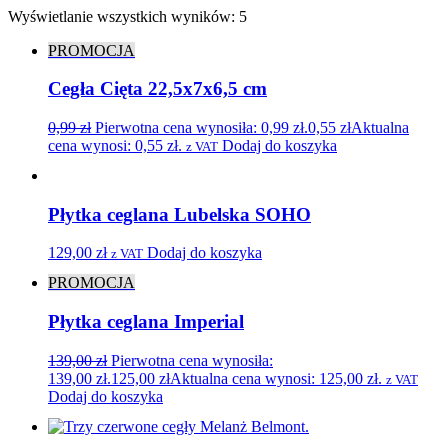
Wyświetlanie wszystkich wyników: 5
PROMOCJA
Cegła Cięta 22,5x7x6,5 cm
0,99
zł
Pierwotna cena wynosiła: 0,99 zł.
0,55
zł
Aktualna
cena wynosi: 0,55 zł.
Dodaj do koszyka
z VAT
Płytka ceglana Lubelska SOHO
129,00
zł
Dodaj do koszyka
z VAT
PROMOCJA
Płytka ceglana Imperial
139,00
zł
Pierwotna cena wynosiła:
139,00 zł.
125,00
zł
Aktualna cena wynosi: 125,00 zł.
z VAT
Dodaj do koszyka