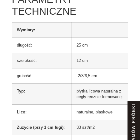
TECHNICZNE
Wymiary:
długość:
25 cm
szerokość:
12 cm
grubość:
2/3/6,5 cm
Typ:
płytka licowa naturalna z
cegły ręcznie formowanej
ZAMÓW PRÓBKI
Lico:
naturalne, piaskowe
Zużycie (przy 1 cm fugi):
33 szt/m2