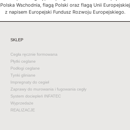
SKLEP
Cegła ręcznie formowana
Płytki ceglane
Podłogi ceglane
Tynki gliniane
Impregnaty do cegieł
Zaprawy do murowania i fugowania cegły
System dociepleń INFATEC
Wyprzedaże
REALIZACJE