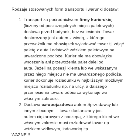
Rodzaje stosowanych form transportu i warunki dostaw:
Transport za pośrednictwem
firmy kurierskiej
(liczony od poszczególnych miejsc paletowych) –
dostawa przed budynek, bez wniesienia. Towar
dostarczany jest autem z windą, z którego
przewoźnik ma obowiązek wyładować towar tj. zdjąć
paletę z auta i odstawić wózkiem paletowym na
utwardzone podłoże. Kurier nie ma obowiązku
wnoszenia ani przewożenia palet dalej od
auta. Jeżeli na posesji klienta lub we wskazanym
przez niego miejscu nie ma utwardzonego podłoża,
kurier dokonuje rozładunku w najbliższym możliwym
miejscu rozładunku np. na ulicy, a dalszego
przeniesienia towaru odbiorca wykonuje we
własnym zakresie.
Dostawa
całopojazdowa
autem Sprzedawcy lub
innym zleconym – towar dostarczany jest
autem ciężarowym z naczepą, z którego klient we
własnym zakresie musi rozładować towar np.
wózkiem widłowym, ładowarką itp.
WAŻNE!!!