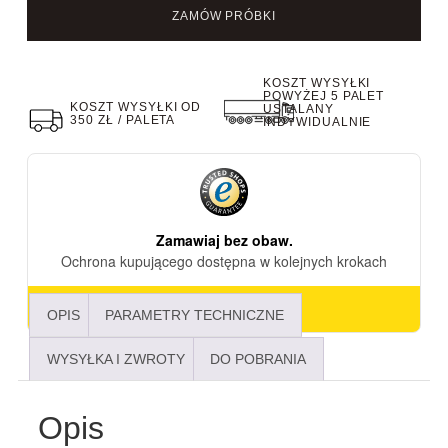
ZAMÓW PRÓBKI
KOSZT WYSYŁKI
POWYŻEJ 5 PALET
KOSZT WYSYŁKI OD
USTALANY
350 ZŁ / PALETA
INDYWIDUALNIE
OPIS
PARAMETRY TECHNICZNE
WYSYŁKA I ZWROTY
DO POBRANIA
Opis