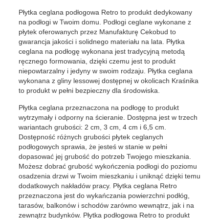
Płytka ceglana podłogowa Retro to produkt dedykowany
na podłogi w Twoim domu. Podłogi ceglane wykonane z
płytek oferowanych przez Manufakturę Cekobud to
gwarancja jakości i solidnego materiału na lata. Płytka
ceglana na podłogę wykonana jest tradycyjną metodą
ręcznego formowania, dzięki czemu jest to produkt
niepowtarzalny i jedyny w swoim rodzaju. Płytka ceglana
wykonana z gliny lessowej dostępnej w okolicach Kraśnika
to produkt w pełni bezpieczny dla środowiska.
Płytka ceglana przeznaczona na podłogę to produkt
wytrzymały i odporny na ścieranie. Dostępna jest w trzech
wariantach grubości: 2 cm, 3 cm, 4 cm i 6,5 cm.
Dostępność różnych grubości płytek ceglanych
podłogowych sprawia, że jesteś w stanie w pełni
dopasować jej grubość do potrzeb Twojego mieszkania.
Możesz dobrać grubość wykończenia podłogi do poziomu
osadzenia drzwi w Twoim mieszkaniu i uniknąć dzięki temu
dodatkowych nakładów pracy. Płytka ceglana Retro
przeznaczona jest do wykańczania powierzchni podłóg,
tarasów, balkonów i schodów zarówno wewnątrz, jak i na
zewnątrz budynków. Płytka podłogowa Retro to produkt