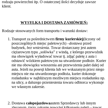
rodzaju powierzchni itp. O ostatecznej ilości decyduje zawsze
klient.
WYSYŁKA I DOSTAWA ZAMÓWIEŃ:
Rodzaje stosowanych form transportu i warunki dostaw:
Transport za pośrednictwem
firmy kurierskiej
(liczony od
poszczególnych miejsc paletowych) –
dostawa
przed
budynek,
bez wniesienia
. Towar dostarczany jest autem
ciężarowym typu „solówka” z windą, z którego przewoźnik
ma obowiązek wyładować towar tj. zdjąć paletę z auta i
odstawić wózkiem paletowym na utwardzone podłoże. Kurier
nie ma obowiązku wnoszenia ani przewożenia palet dalej od
auta. Jeżeli na posesji klienta lub we wskazanym przez niego
miejscu nie ma utwardzonego podłoża, kurier dokonuje
rozładunku w najbliższym możliwym miejscu rozładunku np.
na ulicy, a dalszego przeniesienia towaru odbiorca wykonuje
we własnym zakresie.
Dostawa
całopojazdowa
autem Sprzedawcy lub innym
zleconym (przy zakupie powyżej kilkunastu palet) – towar