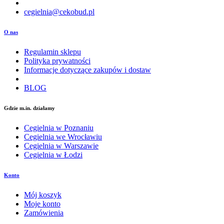
cegielnia@cekobud.pl
O nas
Regulamin sklepu
Polityka prywatności
Informacje dotyczące zakupów i dostaw
BLOG
Gdzie m.in. działamy
Cegielnia w Poznaniu
Cegielnia we Wrocławiu
Cegielnia w Warszawie
Cegielnia w Łodzi
Konto
Mój koszyk
Moje konto
Zamówienia