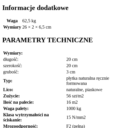
Informacje dodatkowe
Waga
62,5 kg
Wymiary
26 × 2 × 6,5 cm
PARAMETRY TECHNICZNE
Wymiary:
długość:
20 cm
szerokość:
20 cm
grubość:
3 cm
płytka naturalna ręcznie
Typ:
formowana
Lico:
naturalne, piaskowe
Zużycie:
56 szt/m2
Ilość na palecie:
16 m2
Waga palety:
1000 kg
Klasa wytrzymałości na
15 N/mm2
ściskanie:
Mrozoodporność:
F2 (pełna)