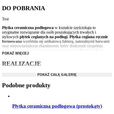
DO POBRANIA
Test
Płytka ceramiczna podłogowa
w kształcie sześciokąta to
oryginalne rozwiązanie dla osób poszukujących trwałych i
stylowych
płytek ceglanych na podłogi
.
Płytka ceglana
ręcznie
formowana
wyróżnia się unikatową fakturą, naturalnymi barwami
oraz niepowtarzalnym charakterem, który doskonale uzupełnia
zarówno wnętrza, jak i przestrzenie zewnętrzne.
Płytki ceglane
POKAŻ WIĘCEJ
sześciokątne
to wysokiej jakości
materiał podłogowy,
a dzięki
ręcznej produkcji, każdy egzemplarz staje się wyjątkowy. Naturalne
REALIZACJE
odcienie cegły oraz oryginalny, geometryczny kształt sześciokąta
sprawiają, że
podłoga z cegły
zyskuje niepowtarzalny styl –
zarówno w nowoczesnych aranżacjach, jak i we wnętrzach
POKAŻ CAŁĄ GALERIĘ
rustykalnych czy loftowych. Produkt jest odporny na ścieranie i
czynniki mechaniczne, co czyni go doskonałym wyborem do
Podobne produkty
intensywnie użytkowanych pomieszczeń.
Zastosowanie – płytki ceglane podłogowe w
Twoim domu
Płytka ceramiczna podłogowa (prostokąty)