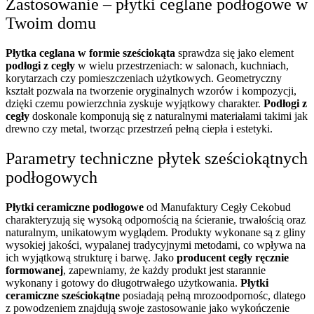
Zastosowanie – płytki ceglane podłogowe w
Twoim domu
Płytka ceglana w formie sześciokąta
sprawdza się jako element
podłogi z cegły
w wielu przestrzeniach: w salonach, kuchniach,
korytarzach czy pomieszczeniach użytkowych. Geometryczny
kształt pozwala na tworzenie oryginalnych wzorów i kompozycji,
dzięki czemu powierzchnia zyskuje wyjątkowy charakter.
Podłogi z
cegły
doskonale komponują się z naturalnymi materiałami takimi jak
drewno czy metal, tworząc przestrzeń pełną ciepła i estetyki.
Parametry techniczne płytek sześciokątnych
podłogowych
Płytki ceramiczne podłogowe
od Manufaktury Cegły Cekobud
charakteryzują się wysoką odpornością na ścieranie, trwałością oraz
naturalnym, unikatowym wyglądem. Produkty wykonane są z gliny
wysokiej jakości, wypalanej tradycyjnymi metodami, co wpływa na
ich wyjątkową strukturę i barwę. Jako
producent cegły ręcznie
formowanej
, zapewniamy, że każdy produkt jest starannie
wykonany i gotowy do długotrwałego użytkowania.
Płytki
ceramiczne sześciokątne
posiadają pełną mrozoodpornośc, dlatego
z powodzeniem znajdują swoje zastosowanie jako wykończenie