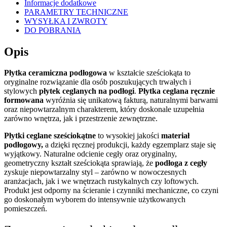
Informacje dodatkowe
PARAMETRY TECHNICZNE
WYSYŁKA I ZWROTY
DO POBRANIA
Opis
Płytka ceramiczna podłogowa
w kształcie sześciokąta to
oryginalne rozwiązanie dla osób poszukujących trwałych i
stylowych
płytek ceglanych na podłogi
.
Płytka ceglana
ręcznie
formowana
wyróżnia się unikatową fakturą, naturalnymi barwami
oraz niepowtarzalnym charakterem, który doskonale uzupełnia
zarówno wnętrza, jak i przestrzenie zewnętrzne.
Płytki ceglane sześciokątne
to wysokiej jakości
materiał
podłogowy,
a dzięki ręcznej produkcji, każdy egzemplarz staje się
wyjątkowy. Naturalne odcienie cegły oraz oryginalny,
geometryczny kształt sześciokąta sprawiają, że
podłoga z cegły
zyskuje niepowtarzalny styl – zarówno w nowoczesnych
aranżacjach, jak i we wnętrzach rustykalnych czy loftowych.
Produkt jest odporny na ścieranie i czynniki mechaniczne, co czyni
go doskonałym wyborem do intensywnie użytkowanych
pomieszczeń.