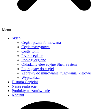
Menu
Sklep
Cegła ręcznie formowana
Cegła maszynowa
Cegły long
Płytki ceglane
Podłogi ceglane
Okładziny elewacyjne Shell System
Impregnaty do cegieł
Zaprawy do murowania, fugowania, klejowe
Wyprzedaże
Historia Cegielni
Nasze realizacje
Produkty na zamówienie
Kontakt