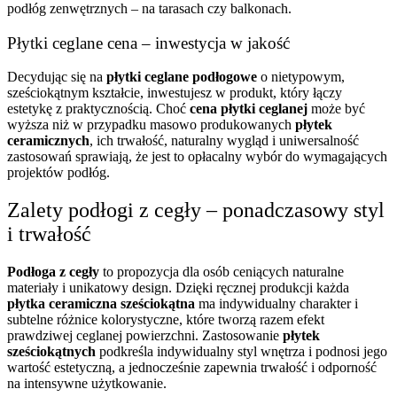
podłóg zenwętrznych – na tarasach czy balkonach.
Płytki ceglane cena – inwestycja w jakość
Decydując się na
płytki ceglane podłogowe
o nietypowym,
sześciokątnym kształcie, inwestujesz w produkt, który łączy
estetykę z praktycznością. Choć
cena
płytki ceglanej
może być
wyższa niż w przypadku masowo produkowanych
płytek
ceramicznych
, ich trwałość, naturalny wygląd i uniwersalność
zastosowań sprawiają, że jest to opłacalny wybór do wymagających
projektów podłóg.
Zalety podłogi z cegły – ponadczasowy styl
i trwałość
Podłoga z cegły
to propozycja dla osób ceniących naturalne
materiały i unikatowy design. Dzięki ręcznej produkcji każda
płytka ceramiczna sześciokątna
ma indywidualny charakter i
subtelne różnice kolorystyczne, które tworzą razem efekt
prawdziwej ceglanej powierzchni. Zastosowanie
płytek
sześciokątnych
podkreśla indywidualny styl wnętrza i podnosi jego
wartość estetyczną, a jednocześnie zapewnia trwałość i odporność
na intensywne użytkowanie.