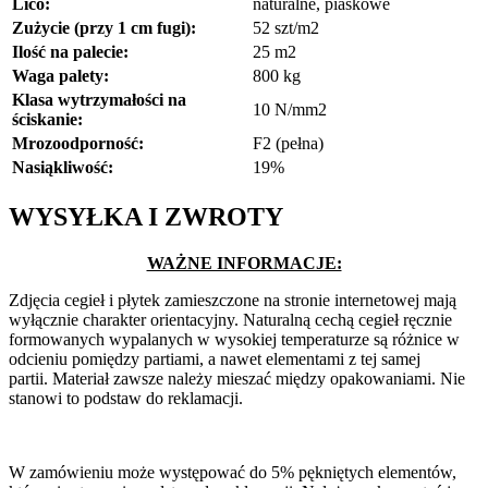
Lico:
naturalne, piaskowe
Zużycie (przy 1 cm fugi):
52 szt/m2
Ilość na palecie:
25 m2
Waga palety:
800 kg
Klasa wytrzymałości na
10 N/mm2
ściskanie:
Mrozoodporność:
F2 (pełna)
Nasiąkliwość:
19%
WYSYŁKA I ZWROTY
WAŻNE INFORMACJE:
Zdjęcia cegieł i płytek zamieszczone na stronie internetowej mają
wyłącznie charakter orientacyjny. Naturalną cechą cegieł ręcznie
formowanych wypalanych w wysokiej temperaturze są różnice w
odcieniu pomiędzy partiami, a nawet elementami z tej samej
partii. Materiał zawsze należy mieszać między opakowaniami. Nie
stanowi to podstaw do reklamacji.
W zamówieniu może występować do 5% pękniętych elementów,