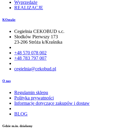
Wyprzedaże
REALIZACJE
KOntakt
Cegielnia CEKOBUD s.c.
Słodków Pierwszy 173
23-206 Stróża k/Kraśnika
+48 570 078 002
+48 783 797 007
cegielnia@cekobud.pl
O nas
Regulamin sklepu
Polityka prywatności
Informacje dotyczące zakupów i dostaw
BLOG
Gdzie m.in. działamy