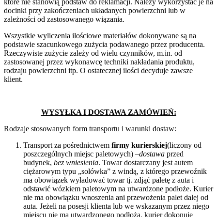
które nie stanowią podstaw do reklamacji. Należy wykorzystać je na
docinki przy zakończeniach układanych powierzchni lub w
zależności od zastosowanego wiązania.
Wszystkie wyliczenia ilościowe materiałów dokonywane są na
podstawie szacunkowego zużycia podawanego przez producenta.
Rzeczywiste zużycie zależy od wielu czynników, m.in. od
zastosowanej przez wykonawcę techniki nakładania produktu,
rodzaju powierzchni itp. O ostatecznej ilości decyduje zawsze
klient.
WYSYŁKA I DOSTAWA ZAMÓWIEŃ:
Rodzaje stosowanych form transportu i warunki dostaw:
Transport za pośrednictwem
firmy kurierskiej
(liczony od
poszczególnych miejsc paletowych) –
dostawa
przed
budynek,
bez wniesienia
. Towar dostarczany jest autem
ciężarowym typu „solówka” z windą, z którego przewoźnik
ma obowiązek wyładować towar tj. zdjąć paletę z auta i
odstawić wózkiem paletowym na utwardzone podłoże. Kurier
nie ma obowiązku wnoszenia ani przewożenia palet dalej od
auta. Jeżeli na posesji klienta lub we wskazanym przez niego
miejscu nie ma utwardzonego podłoża, kurier dokonuje