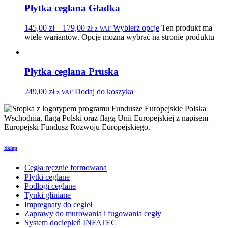
Płytka ceglana Gładka
145,00
zł
–
179,00
zł
Wybierz opcje
Ten produkt ma
z VAT
wiele wariantów. Opcje można wybrać na stronie produktu
Płytka ceglana Pruska
249,00
zł
Dodaj do koszyka
z VAT
Sklep
Cegła ręcznie formowana
Płytki ceglane
Podłogi ceglane
Tynki gliniane
Impregnaty do cegieł
Zaprawy do murowania i fugowania cegły
System dociepleń INFATEC