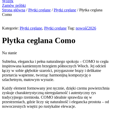
Wózek
Zamów próbki
Strona główna
/
Płytki ceglane
/
Płytki ceglane
/ Płytka ceglana
Como
Kategorie:
Płytki ceglane
,
Płytki ceglane
Tag:
nowość2026
Płytka ceglana Como
Na stanie
Subtelna, elegancka i pełna naturalnego spokoju – COMO to cegła
inspirowana kamiennym brzegiem północnych Włoch. Jej odcień
łączy w sobie głębokie szarości, przygaszone brązy i delikatne
przetarcia wapienne, tworząc harmonijną kompozycję o
szlachetnym, matowym wyrazie.
Każdy element formowany jest ręcznie, dzięki czemu powierzchnia
zyskuje charakterystyczną nieregularność i autentyczny rys
tradycyjnego rzemiosła. COMO idealnie sprawdza się w
przestrzeniach, gdzie liczy się naturalność i elegancka prostota – od
nowoczesnych wnętrz po rustykalne elewacje.