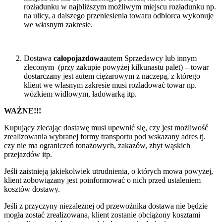
rozładunku w najbliższym możliwym miejscu rozładunku np.
na ulicy, a dalszego przeniesienia towaru odbiorca wykonuje
we własnym zakresie.
Dostawa
całopojazdowa
autem Sprzedawcy lub innym
zleconym (przy zakupie powyżej kilkunastu palet) – towar
dostarczany jest autem ciężarowym z naczepą, z którego
klient we własnym zakresie musi rozładować towar np.
wózkiem widłowym, ładowarką itp.
WAŻNE!!!
Kupujący zlecając dostawę musi upewnić się, czy jest możliwość
zrealizowania wybranej formy transportu pod wskazany adres tj.
czy nie ma ograniczeń tonażowych, zakazów, zbyt wąskich
przejazdów itp.
Jeśli zaistnieją jakiekolwiek utrudnienia, o których mowa powyżej,
klient zobowiązany jest poinformować o nich przed ustaleniem
kosztów dostawy.
Jeśli z przyczyny niezależnej od przewoźnika dostawa nie będzie
mogła zostać zrealizowana, klient zostanie obciążony kosztami