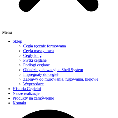
Menu
Sklep
Cegła ręcznie formowana
Cegła maszynowa
Cegły long
Płytki ceglane
Podłogi ceglane
Okładziny elewacyjne Shell System
Impregnaty do cegieł
Zaprawy do murowania, fugowania, klejowe
Wyprzedaże
Historia Cegielni
Nasze realizacje
Produkty na zamówienie
Kontakt