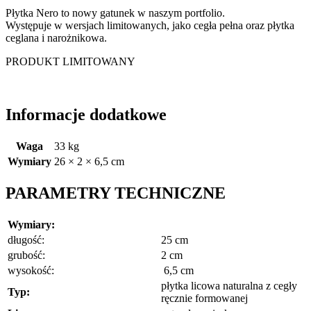
Płytka Nero to nowy gatunek w naszym portfolio.
Występuje w wersjach limitowanych, jako cegła pełna oraz płytka
ceglana i narożnikowa.
PRODUKT LIMITOWANY
Informacje dodatkowe
Waga
33 kg
Wymiary
26 × 2 × 6,5 cm
PARAMETRY TECHNICZNE
Wymiary:
długość:
25 cm
grubość:
2 cm
wysokość:
6,5 cm
płytka licowa naturalna z cegły
Typ:
ręcznie formowanej