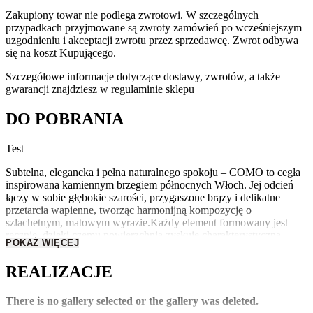
Zakupiony towar nie podlega zwrotowi. W szczególnych
przypadkach przyjmowane są zwroty zamówień po wcześniejszym
uzgodnieniu i akceptacji zwrotu przez sprzedawcę. Zwrot odbywa
się na koszt Kupującego.
Szczegółowe informacje dotyczące dostawy, zwrotów, a także
gwarancji znajdziesz w regulaminie sklepu
DO POBRANIA
Test
Subtelna, elegancka i pełna naturalnego spokoju – COMO to cegła
inspirowana kamiennym brzegiem północnych Włoch. Jej odcień
łączy w sobie głębokie szarości, przygaszone brązy i delikatne
przetarcia wapienne, tworząc harmonijną kompozycję o
szlachetnym, matowym wyrazie.Każdy element formowany jest
ręcznie, dzięki czemu powierzchnia zyskuje charakterystyczną
POKAŻ WIĘCEJ
nieregularność i autentyczny rys tradycyjnego rzemiosła. COMO
idealnie sprawdza się w przestrzeniach, gdzie liczy się naturalność i
REALIZACJE
elegancka prostota – od nowoczesnych wnętrz po rustykalne
elewacje.Płytka Nero to nowy gatunek w naszym portfolio.
Występuje w wersjach limitowanych, jako cegła pełna oraz płytka
There is no gallery selected or the gallery was deleted.
ceglana i narożnikowa.PRODUKT LIMITOWANY