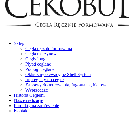
Sklep
Cegła ręcznie formowana
Cegła maszynowa
Cegły long
Płytki ceglane
Podłogi ceglane
Okładziny elewacyjne Shell System
Impregnaty do cegieł
Zaprawy do murowania, fugowania, klejowe
Wyprzedaże
Historia Cegielni
Nasze realizacje
Produkty na zamówienie
Kontakt