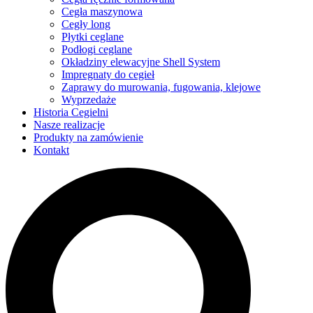
Cegła maszynowa
Cegły long
Płytki ceglane
Podłogi ceglane
Okładziny elewacyjne Shell System
Impregnaty do cegieł
Zaprawy do murowania, fugowania, klejowe
Wyprzedaże
Historia Cegielni
Nasze realizacje
Produkty na zamówienie
Kontakt