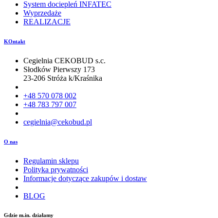
System dociepleń INFATEC
Wyprzedaże
REALIZACJE
KOntakt
Cegielnia CEKOBUD s.c.
Słodków Pierwszy 173
23-206 Stróża k/Kraśnika
+48 570 078 002
+48 783 797 007
cegielnia@cekobud.pl
O nas
Regulamin sklepu
Polityka prywatności
Informacje dotyczące zakupów i dostaw
BLOG
Gdzie m.in. działamy