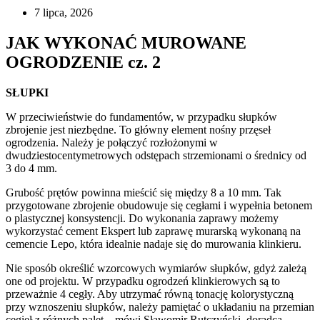
7 lipca, 2026
JAK WYKONAĆ MUROWANE
OGRODZENIE cz.
2
SŁUPKI
W przeciwieństwie do fundamentów, w przypadku słupków
zbrojenie jest niezbędne. To główny element nośny przęseł
ogrodzenia. Należy je połączyć rozłożonymi w
dwudziestocentymetrowych odstępach strzemionami o średnicy od
3 do 4 mm.
Grubość prętów powinna mieścić się między 8 a 10 mm. Tak
przygotowane zbrojenie obudowuje się cegłami i wypełnia betonem
o plastycznej konsystencji. Do wykonania zaprawy możemy
wykorzystać cement Ekspert lub zaprawę murarską wykonaną na
cemencie Lepo, która idealnie nadaje się do murowania klinkieru.
Nie sposób określić wzorcowych wymiarów słupków, gdyż zależą
one od projektu. W przypadku ogrodzeń klinkierowych są to
przeważnie 4 cegły. Aby utrzymać równą tonację kolorystyczną
przy wznoszeniu słupków, należy pamiętać o układaniu na przemian
cegieł z różnych palet – mówi Sławomir Rutczyński, doradca