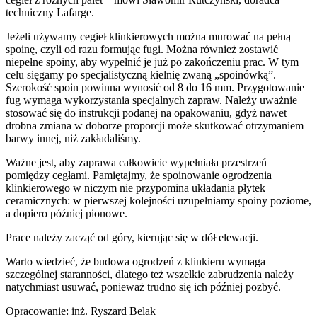
techniczny Lafarge.
Jeżeli używamy cegieł klinkierowych można murować na pełną
spoinę, czyli od razu formując fugi. Można również zostawić
niepełne spoiny, aby wypełnić je już po zakończeniu prac. W tym
celu sięgamy po specjalistyczną kielnię zwaną „spoinówką”.
Szerokość spoin powinna wynosić od 8 do 16 mm. Przygotowanie
fug wymaga wykorzystania specjalnych zapraw. Należy uważnie
stosować się do instrukcji podanej na opakowaniu, gdyż nawet
drobna zmiana w doborze proporcji może skutkować otrzymaniem
barwy innej, niż zakładaliśmy.
Ważne jest, aby zaprawa całkowicie wypełniała przestrzeń
pomiędzy cegłami. Pamiętajmy, że spoinowanie ogrodzenia
klinkierowego w niczym nie przypomina układania płytek
ceramicznych: w pierwszej kolejności uzupełniamy spoiny poziome,
a dopiero później pionowe.
Prace należy zacząć od góry, kierując się w dół elewacji.
Warto wiedzieć, że budowa ogrodzeń z klinkieru wymaga
szczególnej staranności, dlatego też wszelkie zabrudzenia należy
natychmiast usuwać, ponieważ trudno się ich później pozbyć.
Opracowanie: inż. Ryszard Belak