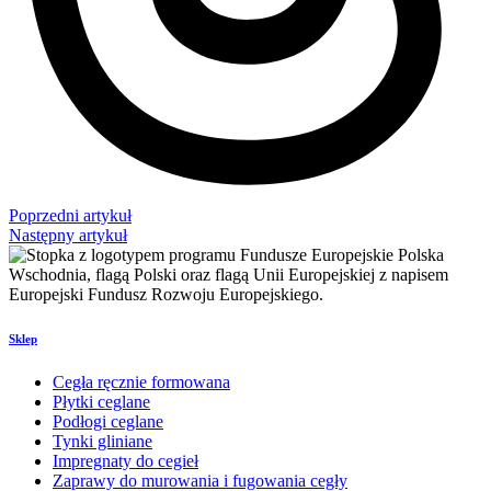
Poprzedni artykuł
Następny artykuł
Sklep
Cegła ręcznie formowana
Płytki ceglane
Podłogi ceglane
Tynki gliniane
Impregnaty do cegieł
Zaprawy do murowania i fugowania cegły